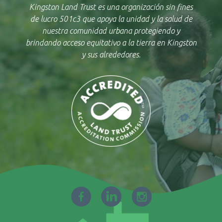
Kingston Land Trust es una organización sin fines
de lucro 501c3 que apoya la unidad y la salud de
nuestra comunidad urbana protegiendo y
brindando acceso equitativo a la tierra en Kingston
y sus alrededores.
Facebook
LinkedIn
Instagram
-
-
-
se
se
se