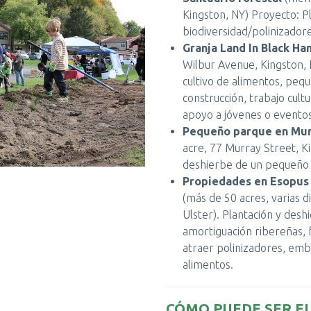
Kingston, NY) Proyecto: P
biodiversidad/polinizador
Granja Land In Black Ha
Wilbur Avenue, Kingston, 
cultivo de alimentos, peq
construcción, trabajo cultu
apoyo a jóvenes o eventos
Pequeño parque en Mur
acre, 77 Murray Street, Ki
deshierbe de un pequeño 
Propiedades en Esopus C
(más de 50 acres, varias d
Ulster). Plantación y des
amortiguación ribereñas, 
atraer polinizadores, emb
alimentos.
CÓMO PUEDE SER E