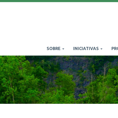
Pasar
al
contenido
principal
SOBRE
INICIATIVAS
PR
Main
navigation