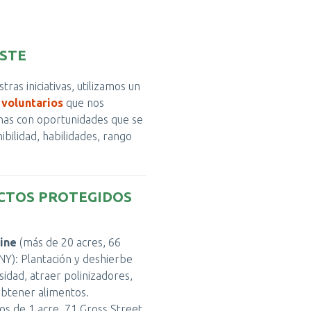
STE
ras iniciativas, utilizamos un
 voluntarios
que nos
nas con oportunidades que se
nibilidad, habilidades, rango
CTOS PROTEGIDOS
ine
(más de 20 acres, 66
NY): Plantación y deshierbe
idad, atraer polinizadores,
obtener alimentos.
s de 1 acre, 71 Gross Street,