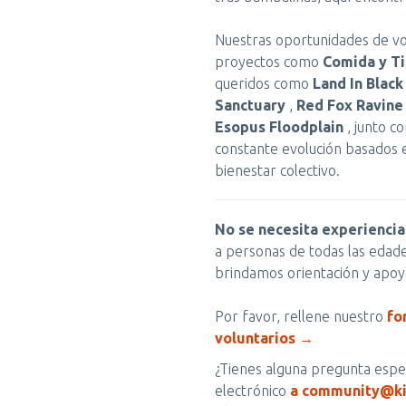
Nuestras oportunidades de vo
proyectos como
Comida y Ti
queridos como
Land In Blac
Sanctuary
,
Red Fox Ravine
Esopus Floodplain
, junto c
constante evolución basados en
bienestar colectivo.
No se necesita experiencia
a personas de todas las edade
brindamos orientación y apoy
Por favor, rellene nuestro
fo
voluntarios →
¿Tienes alguna pregunta espec
electrónico
a community@ki