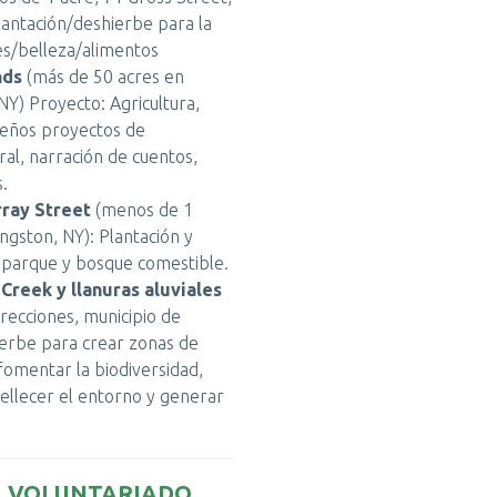
lantación/deshierbe para la
es/belleza/alimentos
nds
(más de 50 acres en
NY) Proyecto: Agricultura,
ueños proyectos de
ral, narración de cuentos,
.
ray Street
(menos de 1
ngston, NY): Plantación y
parque y bosque comestible.
reek y llanuras aluviales
irecciones, municipio de
hierbe para crear zonas de
fomentar la biodiversidad,
ellecer el entorno y generar
L VOLUNTARIADO