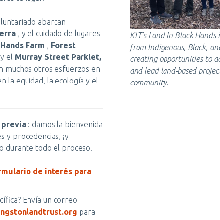
luntariado abarcan
erra
, y el cuidado de lugares
KLT’s Land In Black Hands in
k Hands Farm
,
Forest
from Indigenous, Black, a
y el
Murray Street Parklet,
creating opportunities to a
on muchos otros esfuerzos en
and lead land-based project
 la equidad, la ecología y el
community.
 previa
: damos la bienvenida
s y procedencias, ¡y
o durante todo el proceso!
rmulario de interés para
ífica? Envía un correo
ngstonlandtrust.org
para