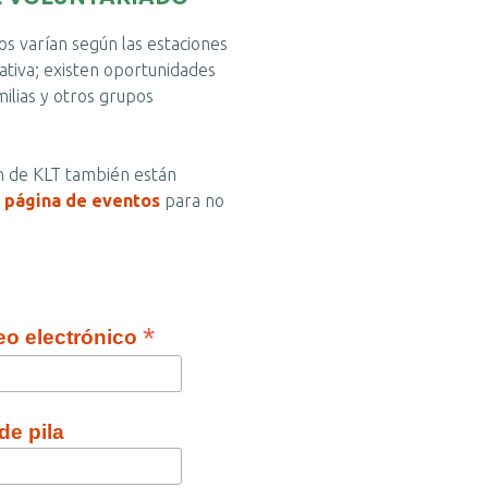
os varían según las estaciones
iativa; existen oportunidades
milias y otros grupos
n de KLT también están
a página de eventos
para no
*
eo electrónico
e pila