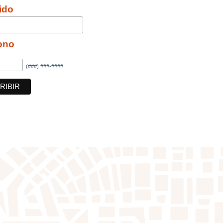
ido
ono
(###) ###-####