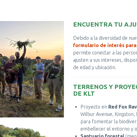
ENCUENTRA TU AJU
Debido a la diversidad de nuest
formulario de interés para
permite conectar a las perso
ajusten a sus intereses, dispo
de edad y ubicación.
TERRENOS Y PROYE
DE KLT
Proyecto en
Red Fox Rav
Wilbur Avenue, Kingston, 
para fomentar la biodivers
embellecer el entorno y 
Santuario forestal
(meno