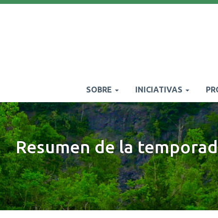
Pasar
al
contenido
principal
SOBRE
INICIATIVAS
PR
Main
navigation
Resumen de la temporada