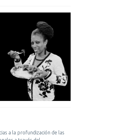
cias a la profundización de las
ionales a través del